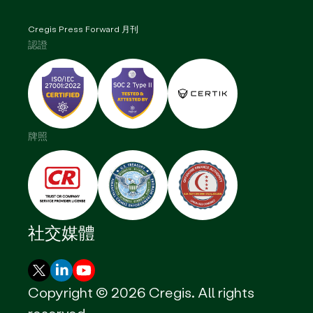
Cregis Press Forward 月刊
認證
牌照
社交媒體
Copyright ©
2026
Cregis. All rights
reserved.